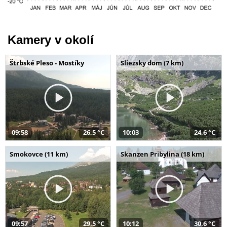
Kamery v okolí
Štrbské Pleso - Mostíky
Sliezsky dom (7 km)
09:58
26,5 °C
10:03
24,6 °C
Smokovce (11 km)
Skanzen Pribylina (18 km)
09:57
29,5 °C
10:12
30,6 °C