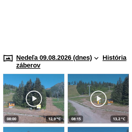
Nedeľa 09.08.2026 (dnes)
História
záberov
08:00
12,9 °C
08:15
13,2 °C