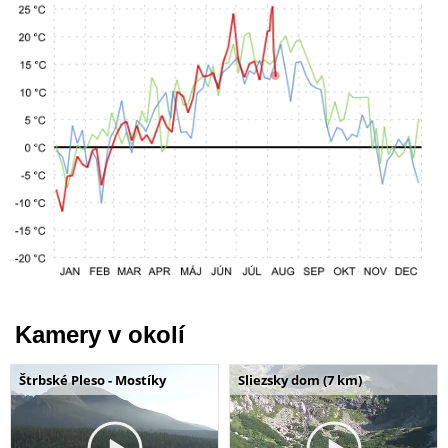
Kamery v okolí
Štrbské Pleso - Mostíky
Sliezsky dom (7 km)