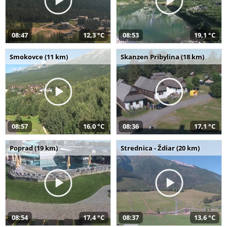
08:47
12,3 °C
08:53
19,1 °C
Smokovce (11 km)
Skanzen Pribylina (18 km)
08:57
16,0 °C
08:36
17,1 °C
Poprad (19 km)
Strednica - Ždiar (20 km)
08:54
17,4 °C
08:37
13,6 °C