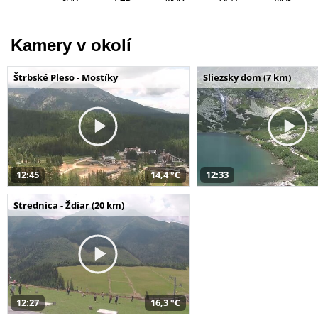
Kamery v okolí
Štrbské Pleso - Mostíky
Sliezsky dom (7 km)
12:45
14,4 °C
12:33
Strednica - Ždiar (20 km)
12:27
16,3 °C