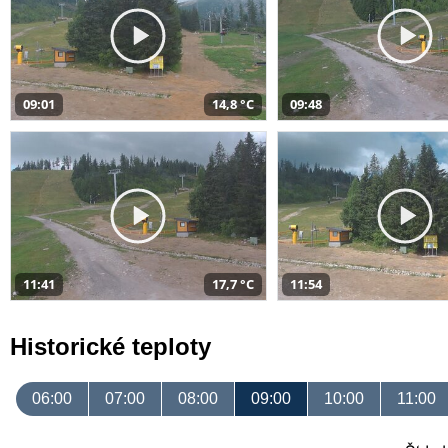
09:01
14,8 °C
09:48
11:41
17,7 °C
11:54
Historické teploty
06:00
07:00
08:00
09:00
10:00
11:00