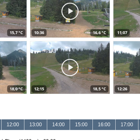
15,7 °C
10:36
16,6 °C
11:07
18,0 °C
12:15
18,5 °C
12:26
12:00
13:00
14:00
15:00
16:00
17:00