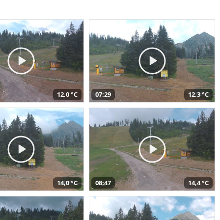
12,0 °C
07:29
12,3 °C
14,0 °C
08:47
14,4 °C