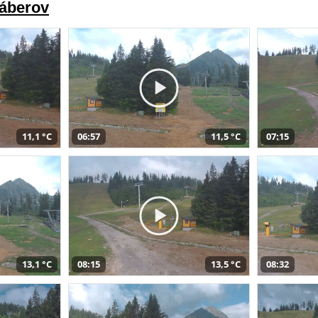
záberov
11,1 °C
06:57
11,5 °C
07:15
13,1 °C
08:15
13,5 °C
08:32