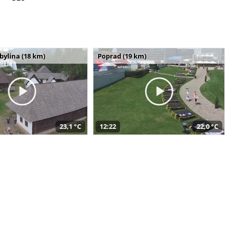
bylina (18 km)
Poprad (19 km)
23,1 °C
12:22
22,0 °C