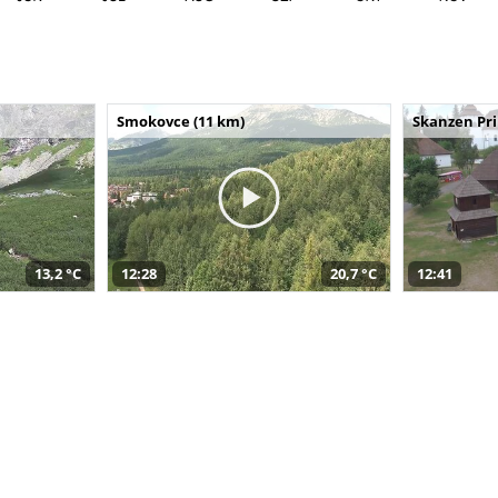
Smokovce (11 km)
Skanzen Pri
13,2 °C
12:28
20,7 °C
12:41