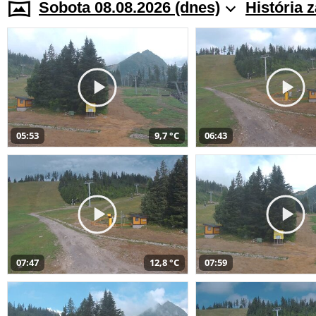
Sobota 08.08.2026 (dnes)
História 
05:53
9,7 °C
06:43
07:47
12,8 °C
07:59