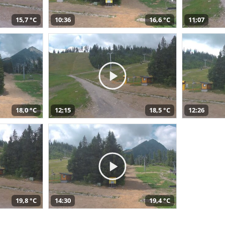
15,7 °C
10:36
16,6 °C
11:07
18,0 °C
12:15
18,5 °C
12:26
19,8 °C
14:30
19,4 °C