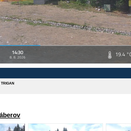
14:30
19.4 °
8. 8. 2026
A TRIGAN
záberov