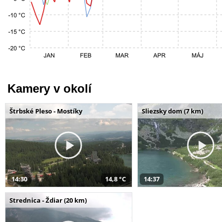
Kamery v okolí
Štrbské Pleso - Mostíky
Sliezsky dom (7 km)
14:30
14,8 °C
14:37
Strednica - Ždiar (20 km)