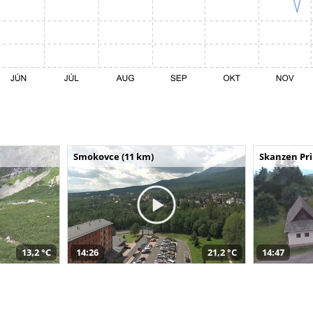
Smokovce (11 km)
Skanzen Pri
13,2 °C
14:26
21,2 °C
14:47