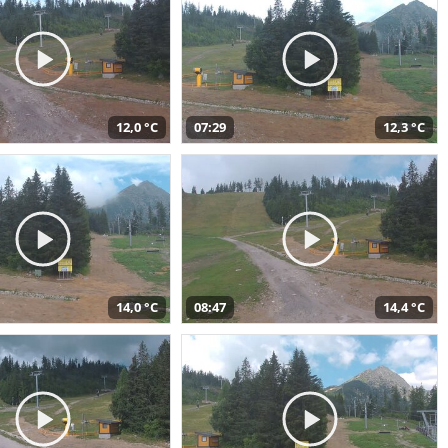
12,0 °C
07:29
12,3 °C
14,0 °C
08:47
14,4 °C