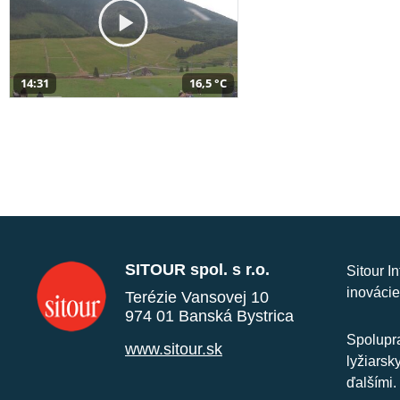
14:31
16,5 °C
SITOUR spol. s r.o.
Sitour I
inovácie
Terézie Vansovej 10
974 01 Banská Bystrica
Spolupra
www.sitour.sk
lyžiarsk
ďalšími.