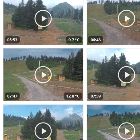
05:53
9,7 °C
06:43
07:47
12,8 °C
07:59