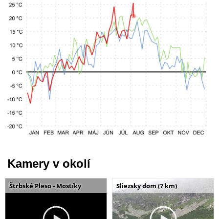
Kamery v okolí
Štrbské Pleso - Mostíky
Sliezsky dom (7 km)