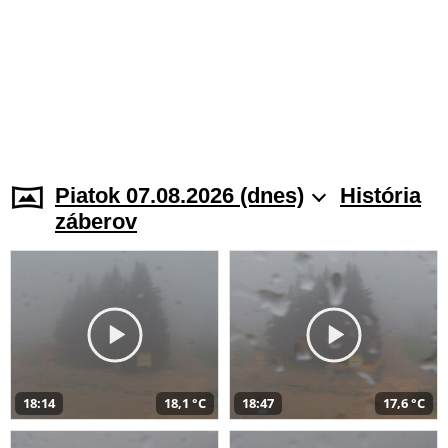
Piatok 07.08.2026 (dnes)
História
záberov
18:14
18,1 °C
18:47
17,6 °C