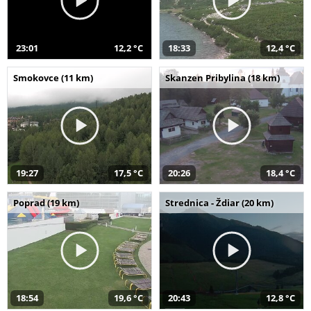
23:01
12,2 °C
18:33
12,4 °C
Smokovce (11 km)
Skanzen Pribylina (18 km)
19:27
17,5 °C
20:26
18,4 °C
Poprad (19 km)
Strednica - Ždiar (20 km)
18:54
19,6 °C
20:43
12,8 °C