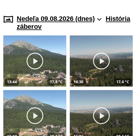
Nedeľa 09.08.2026 (dnes)
História
záberov
13:44
17,8 °C
14:30
17,6 °C