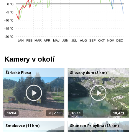
Kamery v okolí
Štrbské Pleso
Sliezsky dom (8 km)
16:04
20,2 °C
16:11
18,4 °C
Smokovce (11 km)
Skanzen Pribylina (18 km)