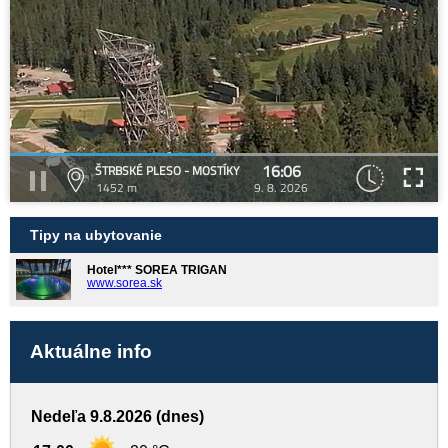
16:06
ŠTRBSKÉ PLESO - MOSTÍKY
1452 m
9. 8. 2026
Tipy na ubytovanie
Hotel*** SOREA TRIGAN
www.sorea.sk
Aktuálne info
Nedeľa 9.8.2026 (dnes)