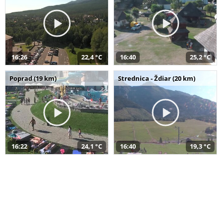
16:26
22,4 °C
16:40
25,2 °C
Poprad (19 km)
Strednica - Ždiar (20 km)
16:22
24,1 °C
16:40
19,3 °C