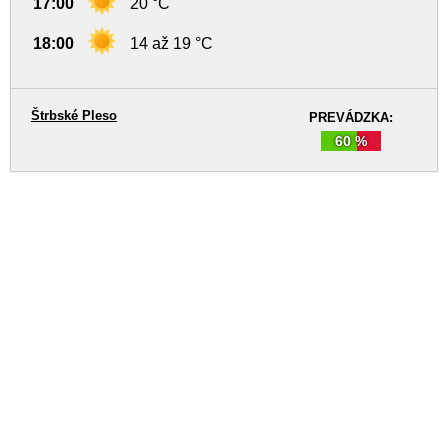
17:00
20 °C
18:00
14 až 19 °C
Štrbské Pleso
PREVÁDZKA:
60 %