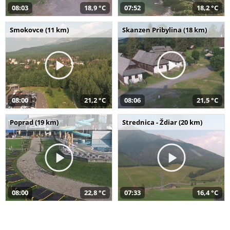
08:03
18,9 °C
07:52
18,2 °C
Smokovce (11 km)
Skanzen Pribylina (18 km)
08:00
21,2 °C
08:06
21,5 °C
Poprad (19 km)
Strednica - Ždiar (20 km)
08:00
22,8 °C
07:33
16,4 °C