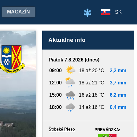
MAGAZÍN
SK
Aktuálne info
Piatok 7.8.2026 (dnes)
09:00
18 až 20 °C
2,2 mm
12:00
18 až 21 °C
3,7 mm
15:00
16 až 18 °C
6,2 mm
18:00
14 až 16 °C
0,4 mm
Štrbské Pleso
PREVÁDZKA:
60 %