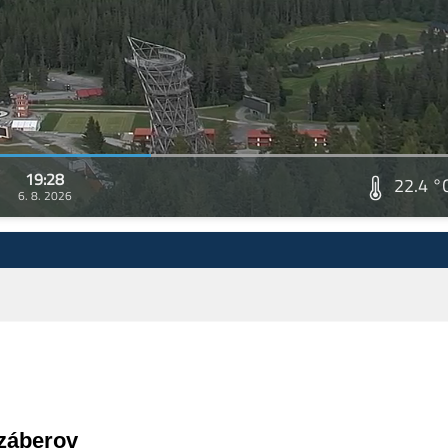
19:28
22.4 °
6. 8. 2026
 záberov