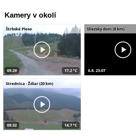
Kamery v okolí
Štrbské Pleso
Sliezsky dom (8 km)
05:29
17,2 °C
6.8. 23:07
Strednica - Ždiar (20 km)
05:32
14,7 °C