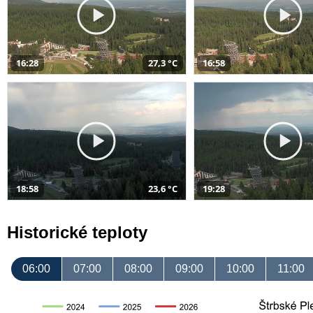
16:28
27,3 °C
16:58
18:58
23,6 °C
19:28
Historické teploty
06:00
07:00
08:00
09:00
10:00
11:00