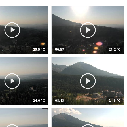
20,5 °C
06:57
21,2 °C
24,0 °C
08:13
24,3 °C