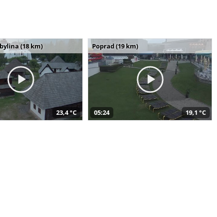
bylina (18 km)
Poprad (19 km)
23,4 °C
05:24
19,1 °C