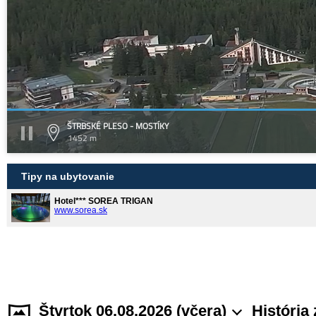
ŠTRBSKÉ PLESO - MOSTÍKY
1452 m
Tipy na ubytovanie
Hotel*** SOREA TRIGAN
www.sorea.sk
Štvrtok 06.08.2026 (včera)
História