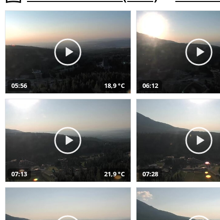
05:56
18,9 °C
06:12
07:13
21,9 °C
07:28