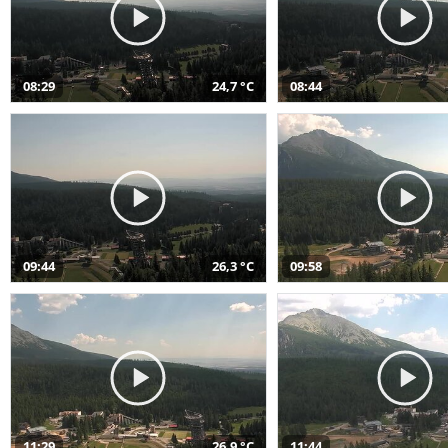
08:29
24,7 °C
08:44
09:44
26,3 °C
09:58
11:29
26,9 °C
11:44