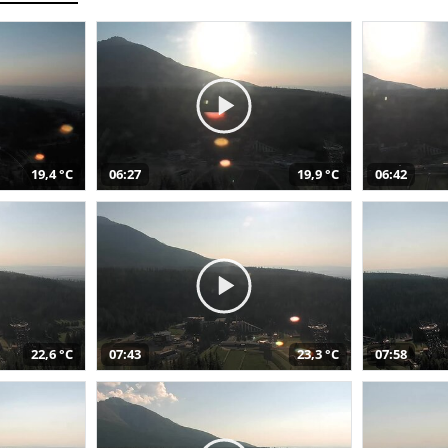
19,4 °C
06:27
19,9 °C
06:42
22,6 °C
07:43
23,3 °C
07:58