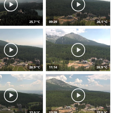
25,7 °C
09:29
26,1 °C
26,9 °C
11:14
26,9 °C
27,0 °C
12:29
27,0 °C