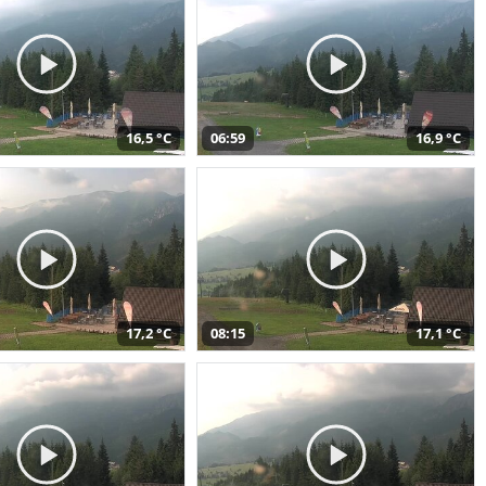
16,5 °C
06:59
16,9 °C
17,2 °C
08:15
17,1 °C