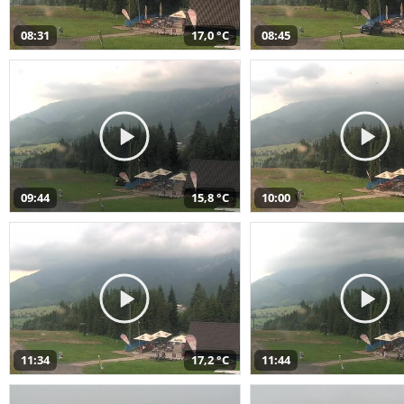
08:31
17,0 °C
08:45
09:44
15,8 °C
10:00
11:34
17,2 °C
11:44