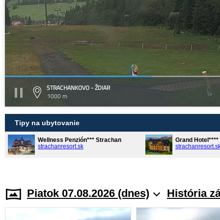
STRACHANKOVO - ŽDIAR
1000 m
Tipy na ubytovanie
Wellness Penzión*** Strachan
Grand Hotel***
strachanresort.sk
strachanresort.s
Piatok 07.08.2026 (dnes)
História z