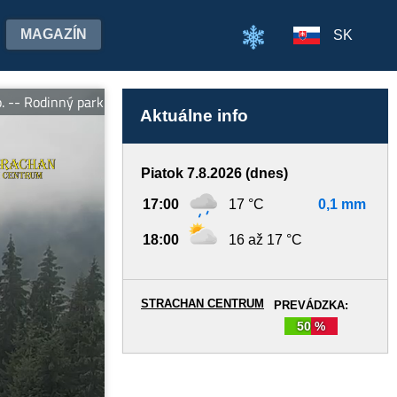
MAGAZÍN
SK
ný park Strachankovo - zábava pre celú rodinu. Otvorené denne o
Aktuálne info
Piatok 7.8.2026 (dnes)
17:00
17 °C
0,1 mm
18:00
16 až 17 °C
STRACHAN CENTRUM
PREVÁDZKA:
50 %