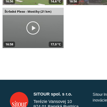
16:56
14,6 °C
16:56
Štrbské Pleso - Mostíky (21 km)
16:58
17,0 °C
SITOUR spol. s r.o.
Sitour I
inovácie
Terézie Vansovej 10
974 01 Banská Bystrica