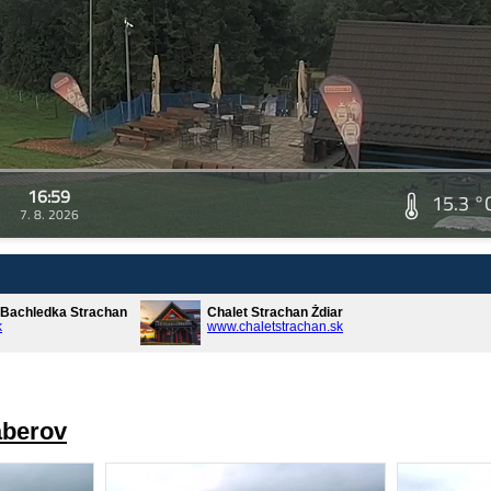
16:59
15.3 °
7. 8. 2026
* Bachledka Strachan
Chalet Strachan Ždiar
k
www.chaletstrachan.sk
áberov