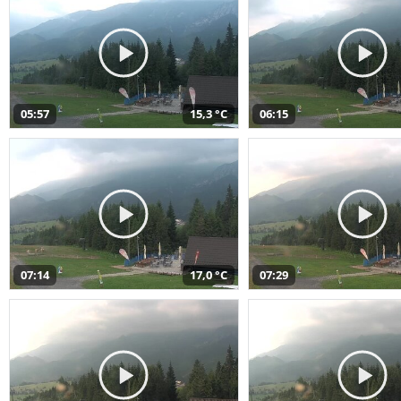
05:57
15,3 °C
06:15
07:14
17,0 °C
07:29