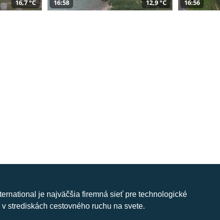
16,7 °C
16:58
12,9 °C
16:56
nternational je najväčšia firemná sieť pre technologické
 v strediskách cestovného ruchu na svete.