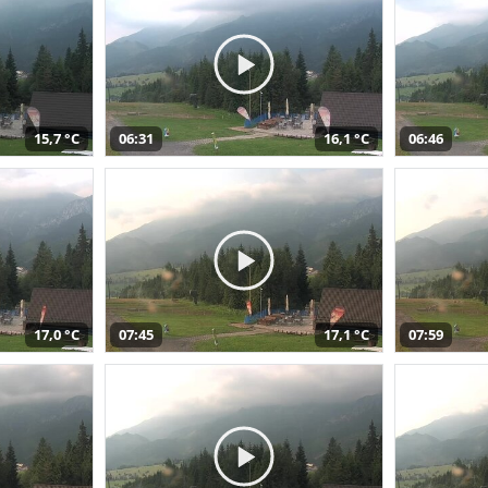
15,7 °C
06:31
16,1 °C
06:46
17,0 °C
07:45
17,1 °C
07:59