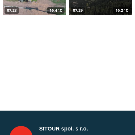
07:28
16,4 °C
07:29
16,2 °C
SITOUR spol. s r.o.