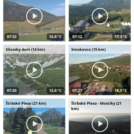
07:32
16,8 °C
07:12
17,3 °C
Sliezsky dom (14 km)
Smokovce (15 km)
07:20
12,6 °C
07:27
18,5 °C
Štrbské Pleso (21 km)
Štrbské Pleso - Mostíky (21
km)