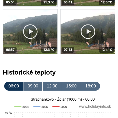
05:54
11,3 °C
06:41
12,0 °C
06:57
12,3 °C
07:13
12,4 °C
Historické teploty
06:00
09:00
12:00
15:00
18:00