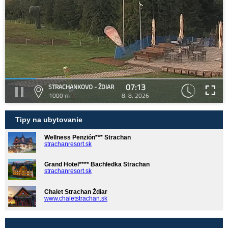
07:13
STRACHANKOVO - ŽDIAR
1000 m
8. 8. 2026
Tipy na ubytovanie
Wellness Penzión*** Strachan
strachanresort.sk
Grand Hotel**** Bachledka Strachan
strachanresort.sk
Chalet Strachan Ždiar
www.chaletstrachan.sk