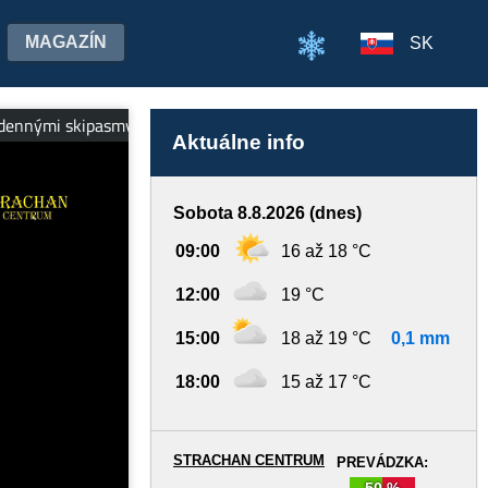
MAGAZÍN
SK
skipasmy zadarmo. -- Rodinný park Strachankovo - zábava pre ce
Aktuálne info
Sobota 8.8.2026 (dnes)
09:00
16 až 18 °C
12:00
19 °C
15:00
18 až 19 °C
0,1 mm
18:00
15 až 17 °C
STRACHAN CENTRUM
PREVÁDZKA:
50 %