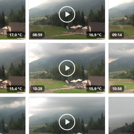
17,0 °C
08:59
16,9 °C
09:14
15,4 °C
10:28
15,9 °C
10:58