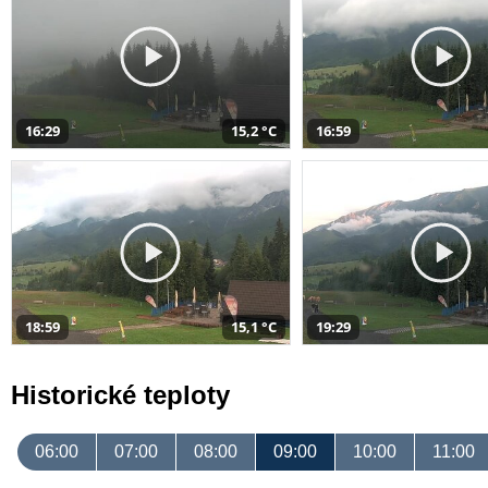
16:29
15,2 °C
16:59
18:59
15,1 °C
19:29
Historické teploty
06:00
07:00
08:00
09:00
10:00
11:00