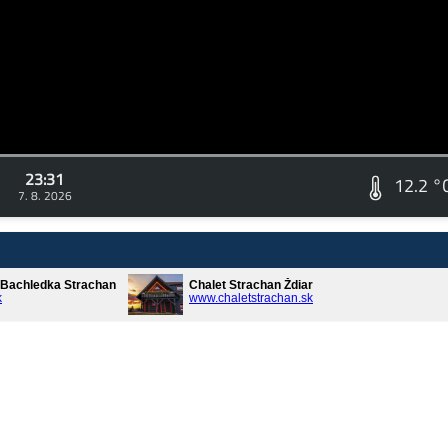
23:31
12.2 °
7. 8. 2026
* Bachledka Strachan
Chalet Strachan Ždiar
k
www.chaletstrachan.sk