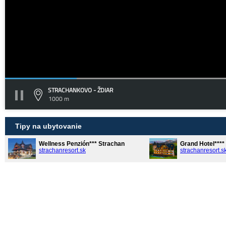
STRACHANKOVO - ŽDIAR
1000 m
Tipy na ubytovanie
Wellness Penzión*** Strachan
Grand Hotel***
strachanresort.sk
strachanresort.s