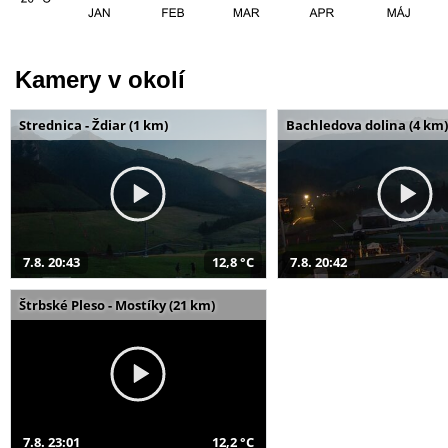
Kamery v okolí
Strednica - Ždiar (1 km)
Bachledova dolina (4 km)
7.8. 20:43
12,8 °C
7.8. 20:42
Štrbské Pleso - Mostíky (21 km)
7.8. 23:01
12,2 °C