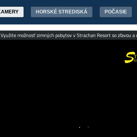
KAMERY
HORSKÉ STREDISKÁ
POČASIE
 možnosť zimných pobytov v Strachan Resort so zľavou a dennými 