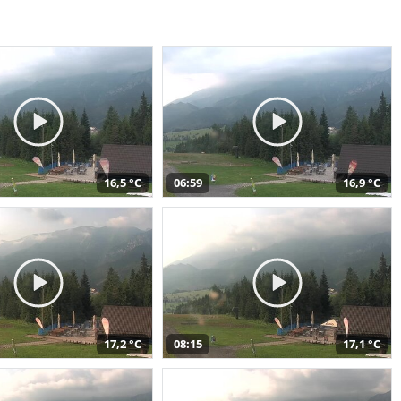
16,5 °C
06:59
16,9 °C
17,2 °C
08:15
17,1 °C