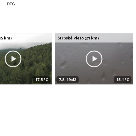
15 km)
Štrbské Pleso (21 km)
17,5 °C
7.8. 19:42
15,1 °C