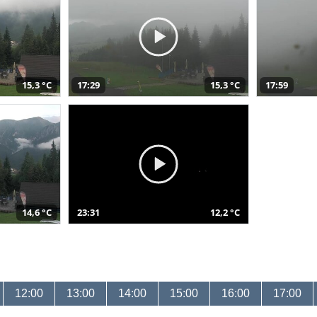
15,3 °C
17:29
15,3 °C
17:59
14,6 °C
23:31
12,2 °C
12:00
13:00
14:00
15:00
16:00
17:00