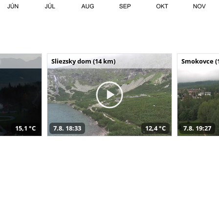
Sliezsky dom (14 km)
Smokovce (
15,1 °C
7.8. 18:33
12,4 °C
7.8. 19:27