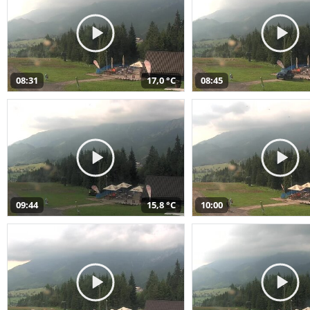
08:31
17,0 °C
08:45
09:44
15,8 °C
10:00