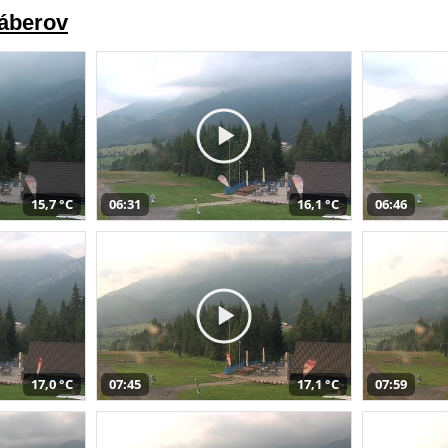
záberov
15,7 °C
06:31
16,1 °C
06:46
17,0 °C
07:45
17,1 °C
07:59