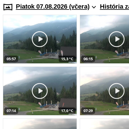
Piatok 07.08.2026 (včera)
História 
05:57
15,3 °C
06:15
07:14
17,0 °C
07:29