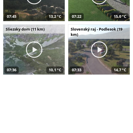
07:45
13,2 °C
07:22
15,0 °C
Sliezsky dom (11 km)
Slovenský raj - Podlesok (19
km)
07:36
10,1 °C
07:33
14,7 °C