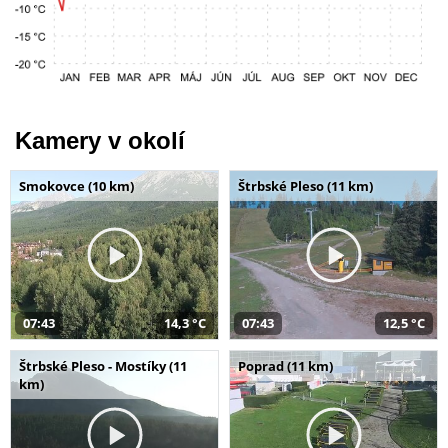
Kamery v okolí
Smokovce (10 km)
Štrbské Pleso (11 km)
07:43
14,3 °C
07:43
12,5 °C
Štrbské Pleso - Mostíky (11
Poprad (11 km)
km)