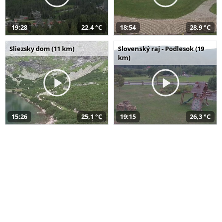
19:28
22,4 °C
18:54
28,9 °C
Sliezsky dom (11 km)
Slovenský raj - Podlesok (19
km)
15:26
25,1 °C
19:15
26,3 °C