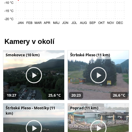
Kamery v okolí
Smokovce (10 km)
Štrbské Pleso (11 km)
19:27
25,6 °C
20:23
26,6 °C
Štrbské Pleso - Mostíky (11
Poprad (11 km)
km)