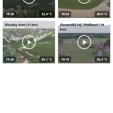
19:28
22,4 °C
18:54
28,9 °C
Sliezsky dom (11 km)
Slovenský raj - Podlesok (19
km)
15:26
25,1 °C
19:15
26,3 °C