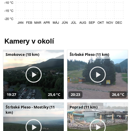
Kamery v okolí
Smokovce (10 km)
Štrbské Pleso (11 km)
19:27
25,6 °C
20:23
26,6 °C
Štrbské Pleso - Mostíky (11
Poprad (11 km)
km)