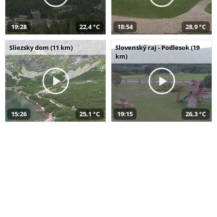
19:28
22,4 °C
18:54
28,9 °C
Sliezsky dom (11 km)
Slovenský raj - Podlesok (19
km)
15:26
25,1 °C
19:15
26,3 °C