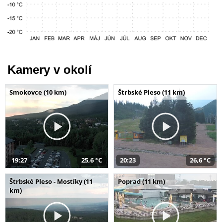
Kamery v okolí
Smokovce (10 km)
Štrbské Pleso (11 km)
19:27
25,6 °C
20:23
26,6 °C
Štrbské Pleso - Mostíky (11
Poprad (11 km)
km)