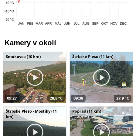
Kamery v okolí
Smokovce (10 km)
Štrbské Pleso (11 km)
09:27
28,8 °C
09:38
27,9 °C
Štrbské Pleso - Mostíky (11
Poprad (11 km)
km)