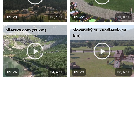
09:29
26,1 °C
09:22
30,0 °C
Sliezsky dom (11 km)
Slovenský raj - Podlesok (19
km)
09:26
24,4 °C
09:29
28,6 °C