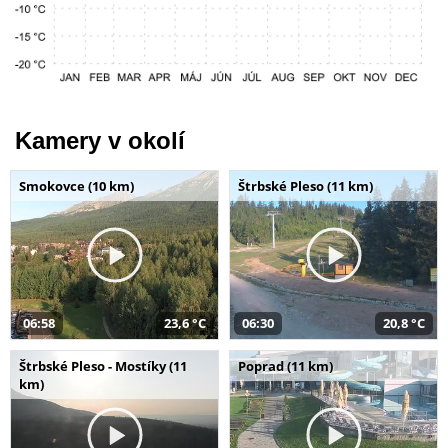
Kamery v okolí
Smokovce (10 km)
Štrbské Pleso (11 km)
06:58
23,6 °C
06:30
20,8 °C
Štrbské Pleso - Mostíky (11
Poprad (11 km)
km)