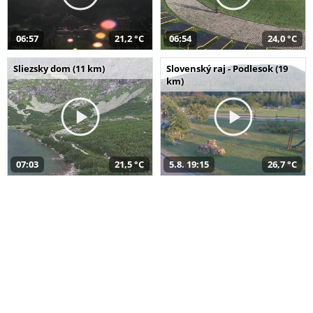
06:57
21,2 °C
06:54
24,0 °C
Sliezsky dom (11 km)
Slovenský raj - Podlesok (19
km)
07:03
21,5 °C
5.8. 19:15
26,7 °C