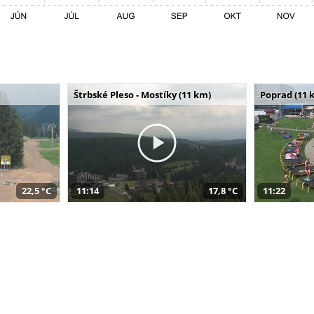
Štrbské Pleso - Mostíky (11 km)
Poprad (11 
22,5 °C
11:14
17,8 °C
11:22