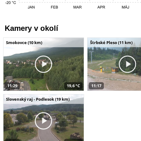
Kamery v okolí
Smokovce (10 km)
Štrbské Pleso (11 km)
11:29
19,6 °C
11:17
Slovenský raj - Podlesok (19 km)