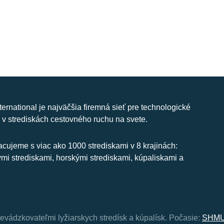
nternational je najväčšia firemná sieť pre technologické
 v strediskách cestovného ruchu na svete.
cujeme s viac ako 1000 strediskami v 8 krajinách:
ymi strediskami, horskými strediskami, kúpaliskami a
revádzkovateľmi lyžiarskych stredísk a kúpalísk.
Počasie:
SHMU