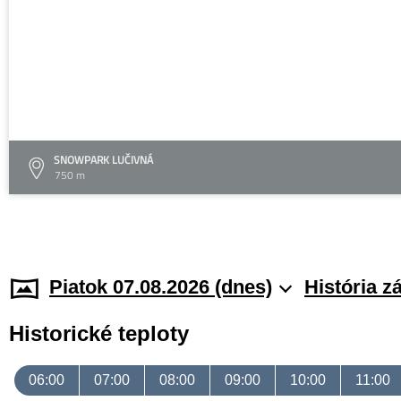
SNOWPARK LUČIVNÁ
750 m
Piatok 07.08.2026 (dnes)
História z
Historické teploty
06:00
07:00
08:00
09:00
10:00
11:00