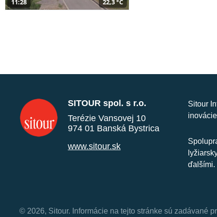
11:28
22,3 °C
SITOUR spol. s r.o.
Sitour I
inovácie
Terézie Vansovej 10
974 01 Banská Bystrica
Spolupra
www.sitour.sk
lyžiarsk
ďalšími.
© 2026, Sitour. Informácie na tejto stránke sú zadávané p