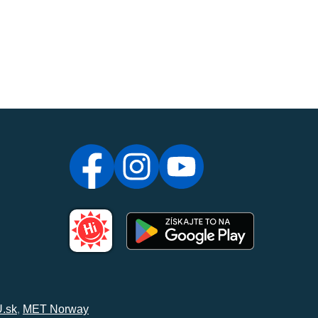
.sk
,
MET Norway