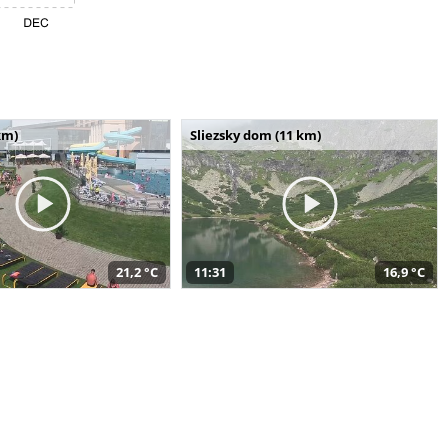
km)
Sliezsky dom (11 km)
21,2 °C
11:31
16,9 °C