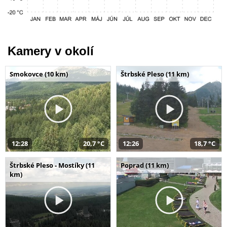
Kamery v okolí
Smokovce (10 km)
Štrbské Pleso (11 km)
12:28
20,7 °C
12:26
18,7 °C
Štrbské Pleso - Mostíky (11
Poprad (11 km)
km)