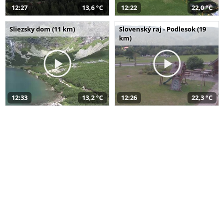
12:27
13,6 °C
12:22
22,0 °C
Sliezsky dom (11 km)
Slovenský raj - Podlesok (19
km)
12:33
13,2 °C
12:26
22,3 °C