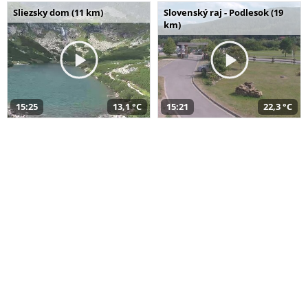
Sliezsky dom (11 km)
Slovenský raj - Podlesok (19
km)
15:25
13,1 °C
15:21
22,3 °C