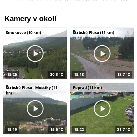
Kamery v okolí
Smokovce (10 km)
Štrbské Pleso (11 km)
15:26
20,3 °C
15:18
18,7 °C
Štrbské Pleso - Mostíky (11
Poprad (11 km)
km)
15:19
15,6 °C
15:22
21,7 °C