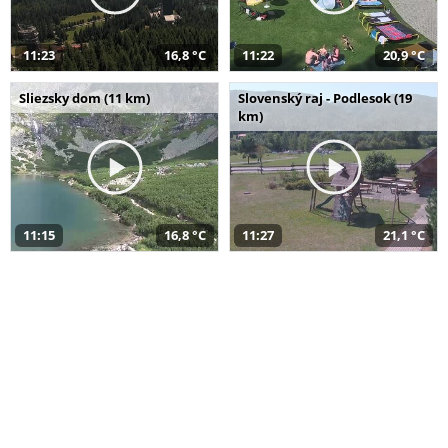
11:23
16,8 °C
11:22
20,9 °C
Sliezsky dom (11 km)
Slovenský raj - Podlesok (19
km)
11:15
16,8 °C
11:27
21,1 °C