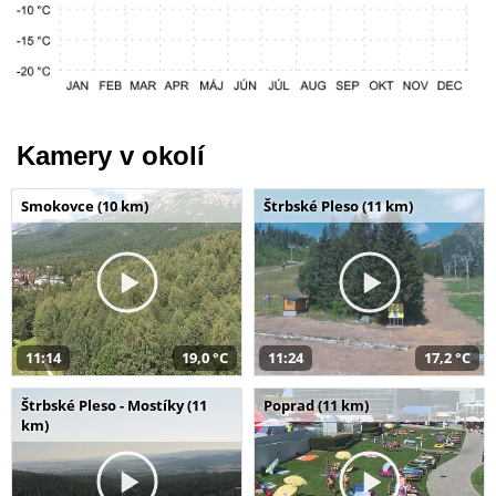
Kamery v okolí
Smokovce (10 km)
Štrbské Pleso (11 km)
11:14
19,0 °C
11:24
17,2 °C
Štrbské Pleso - Mostíky (11
Poprad (11 km)
km)