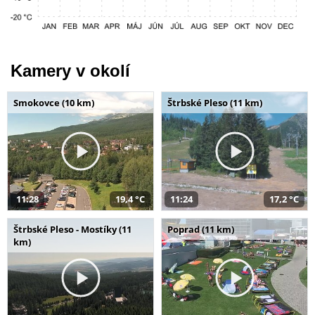
Kamery v okolí
Smokovce (10 km)
Štrbské Pleso (11 km)
11:28
19,4 °C
11:24
17,2 °C
Štrbské Pleso - Mostíky (11
Poprad (11 km)
km)