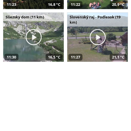
11:23
16,8 °C
11:22
20,9 °C
Sliezsky dom (11 km)
Slovenský raj - Podlesok (19
km)
11:30
16,5 °C
11:27
21,1 °C