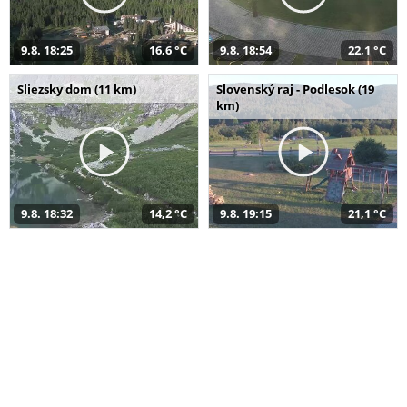
9.8. 18:25
16,6 °C
9.8. 18:54
22,1 °C
Sliezsky dom (11 km)
Slovenský raj - Podlesok (19
km)
9.8. 18:32
14,2 °C
9.8. 19:15
21,1 °C