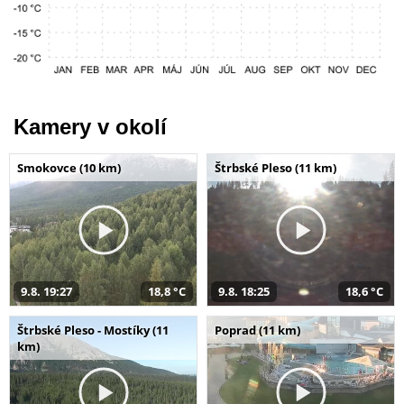
Kamery v okolí
Smokovce (10 km)
Štrbské Pleso (11 km)
9.8. 19:27
18,8 °C
9.8. 18:25
18,6 °C
Štrbské Pleso - Mostíky (11
Poprad (11 km)
km)