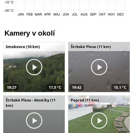
Kamery v okolí
Smokovce (10 km)
Štrbské Pleso (11 km)
19:27
17,5 °C
19:42
15,1 °C
Štrbské Pleso - Mostíky (11
Poprad (11 km)
km)