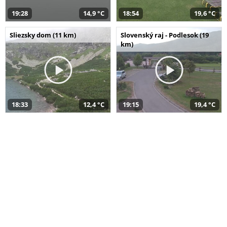
19:28
14,9 °C
18:54
19,6 °C
Sliezsky dom (11 km)
Slovenský raj - Podlesok (19
km)
18:33
12,4 °C
19:15
19,4 °C