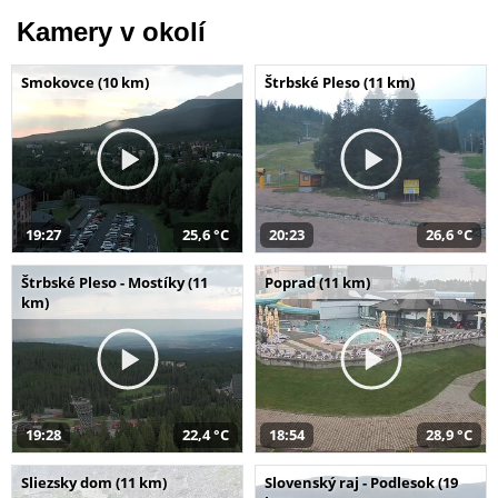
Kamery v okolí
Smokovce (10 km)
Štrbské Pleso (11 km)
19:27
25,6 °C
20:23
26,6 °C
Štrbské Pleso - Mostíky (11
Poprad (11 km)
km)
19:28
22,4 °C
18:54
28,9 °C
Sliezsky dom (11 km)
Slovenský raj - Podlesok (19