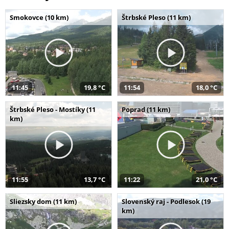
Smokovce (10 km)
Štrbské Pleso (11 km)
11:45
19,8 °C
11:54
18,0 °C
Štrbské Pleso - Mostíky (11
Poprad (11 km)
km)
11:55
13,7 °C
11:22
21,0 °C
Sliezsky dom (11 km)
Slovenský raj - Podlesok (19
km)