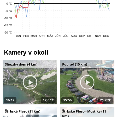
Kamery v okolí
Sliezsky dom (4 km)
Poprad (10 km)
16:12
12,6 °C
15:56
21,2 °C
Štrbské Pleso (11 km)
Štrbské Pleso - Mostíky (11
km)