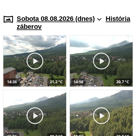
Sobota 08.08.2026 (dnes)
História
záberov
14:26
21,2 °C
14:56
20,7 °C