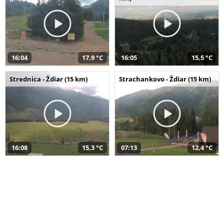
16:04
17,9 °C
16:05
15,5 °C
Strednica - Ždiar (15 km)
Strachankovo - Ždiar (15 km)
16:08
15,3 °C
07:13
12,4 °C