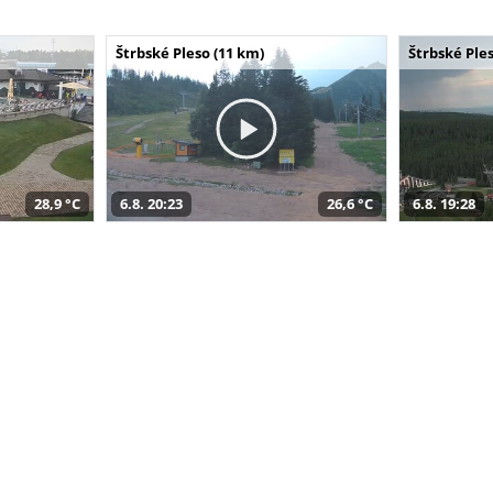
Štrbské Pleso (11 km)
Štrbské Ples
28,9 °C
6.8. 20:23
26,6 °C
6.8. 19:28