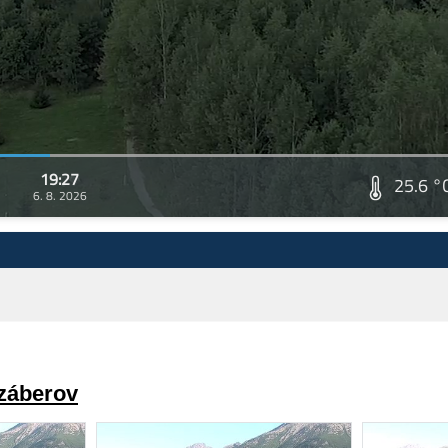
19:27
25.6 °
6. 8. 2026
 záberov