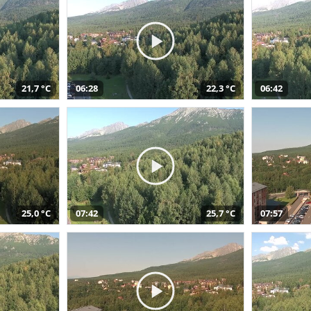
21,7 °C
06:28
22,3 °C
06:42
25,0 °C
07:42
25,7 °C
07:57