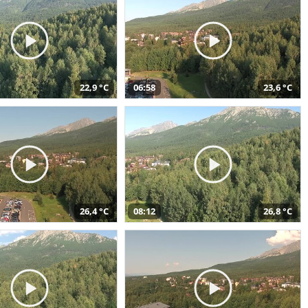
22,9 °C
06:58
23,6 °C
26,4 °C
08:12
26,8 °C