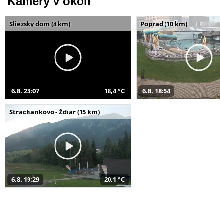
Kamery v okolí
Sliezsky dom (4 km)
Poprad (10 km)
6.8. 23:07
18,4 °C
6.8. 18:54
Strachankovo - Ždiar (15 km)
6.8. 19:29
20,1 °C