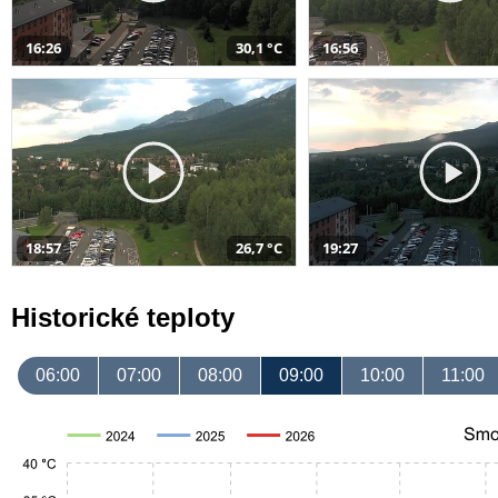
16:26
30,1 °C
16:56
18:57
26,7 °C
19:27
Historické teploty
06:00
07:00
08:00
09:00
10:00
11:00