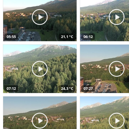
05:55
21,1 °C
06:12
07:12
24,3 °C
07:27