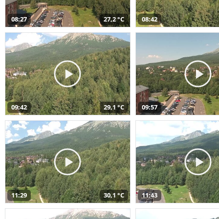
08:27
27,2 °C
08:42
09:42
29,1 °C
09:57
11:29
30,1 °C
11:43