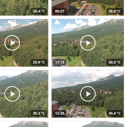
28,4 °C
09:27
28,8 °C
29,9 °C
11:13
30,0 °C
30,3 °C
12:28
30,4 °C