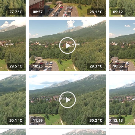
27,7 °C
08:57
28,1 °C
09:12
29,5 °C
10:25
29,3 °C
10:56
30,1 °C
11:59
30,2 °C
12:13