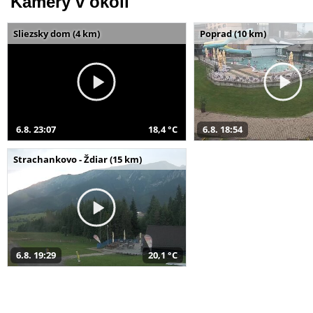
Kamery v okolí
Sliezsky dom (4 km)
Poprad (10 km)
6.8. 23:07
18,4 °C
6.8. 18:54
Strachankovo - Ždiar (15 km)
6.8. 19:29
20,1 °C