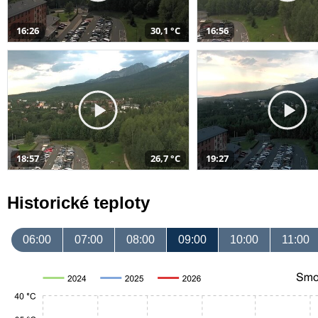
16:26
30,1 °C
16:56
18:57
26,7 °C
19:27
Historické teploty
06:00
07:00
08:00
09:00
10:00
11:00