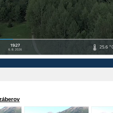
19:27
25.6 °
6. 8. 2026
 záberov