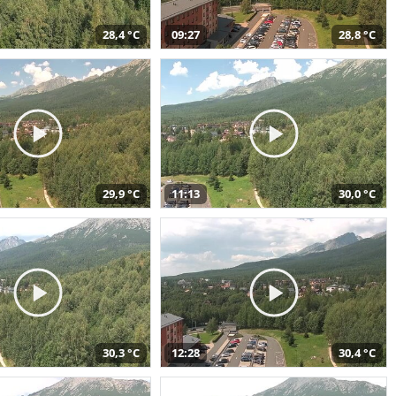
28,4 °C
09:27
28,8 °C
29,9 °C
11:13
30,0 °C
30,3 °C
12:28
30,4 °C