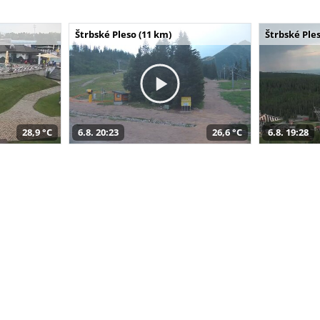
Štrbské Pleso (11 km)
Štrbské Ples
28,9 °C
6.8. 20:23
26,6 °C
6.8. 19:28