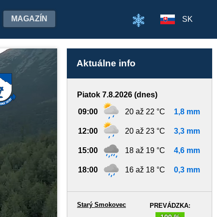
MAGAZÍN
SK
Aktuálne info
Piatok 7.8.2026 (dnes)
09:00
20 až 22 °C
1,8 mm
12:00
20 až 23 °C
3,3 mm
15:00
18 až 19 °C
4,6 mm
18:00
16 až 18 °C
0,3 mm
Starý Smokovec
PREVÁDZKA:
100 %