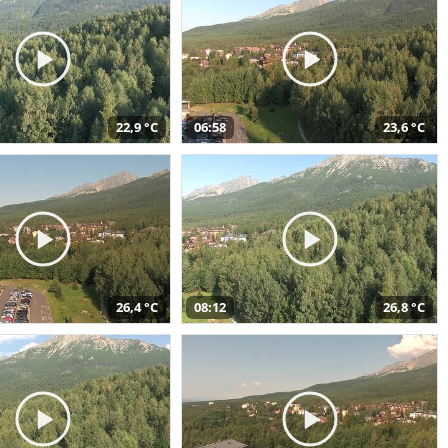
22,9 °C
06:58
23,6 °C
26,4 °C
08:12
26,8 °C