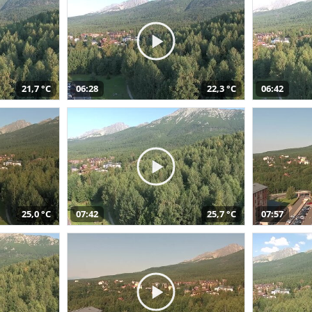
21,7 °C
06:28
22,3 °C
06:42
25,0 °C
07:42
25,7 °C
07:57