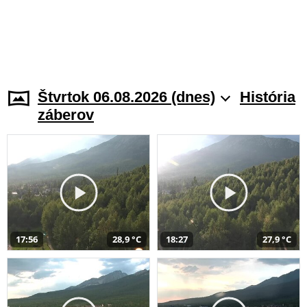
Štvrtok 06.08.2026 (dnes)
História
záberov
17:56
28,9 °C
18:27
27,9 °C