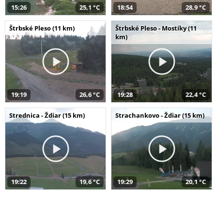
15:26
25,1 °C
18:54
28,9 °C
Štrbské Pleso (11 km)
Štrbské Pleso - Mostíky (11
km)
19:19
26,6 °C
19:28
22,4 °C
Strednica - Ždiar (15 km)
Strachankovo - Ždiar (15 km)
19:22
19,6 °C
19:29
20,1 °C