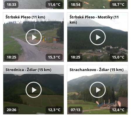
18:33
11,6 °C
18:54
18,7 °C
Štrbské Pleso (11 km)
Štrbské Pleso - Mostíky (11
km)
18:25
15,3 °C
18:25
15,0 °C
Strednica - Ždiar (15 km)
Strachankovo - Ždiar (15 km)
20:26
12,3 °C
07:13
12,4 °C