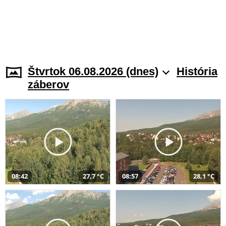
Štvrtok 06.08.2026 (dnes)
História
záberov
08:42
27,7 °C
08:57
28,1 °C