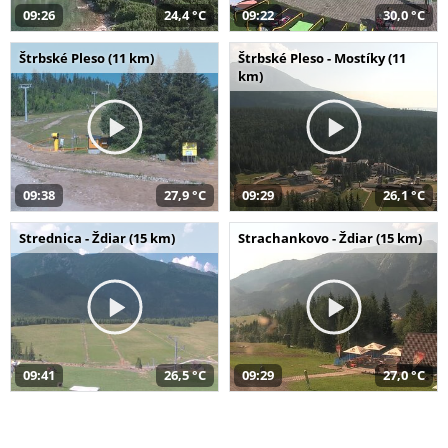
09:26
24,4 °C
09:22
30,0 °C
Štrbské Pleso (11 km)
Štrbské Pleso - Mostíky (11
km)
09:38
27,9 °C
09:29
26,1 °C
Strednica - Ždiar (15 km)
Strachankovo - Ždiar (15 km)
09:41
26,5 °C
09:29
27,0 °C