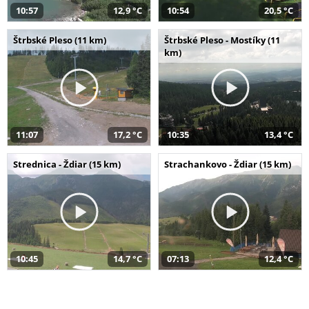
10:57
12,9 °C
10:54
20,5 °C
Štrbské Pleso (11 km)
Štrbské Pleso - Mostíky (11
km)
11:07
17,2 °C
10:35
13,4 °C
Strednica - Ždiar (15 km)
Strachankovo - Ždiar (15 km)
10:45
14,7 °C
07:13
12,4 °C