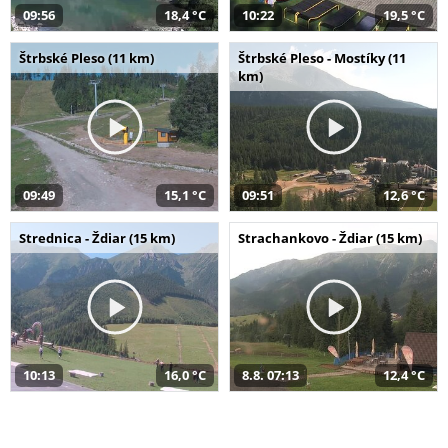
09:56
18,4 °C
10:22
19,5 °C
Štrbské Pleso (11 km)
Štrbské Pleso - Mostíky (11
km)
09:49
15,1 °C
09:51
12,6 °C
Strednica - Ždiar (15 km)
Strachankovo - Ždiar (15 km)
10:13
16,0 °C
8.8. 07:13
12,4 °C