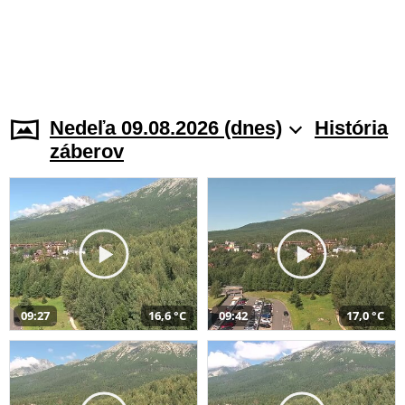
Nedeľa 09.08.2026 (dnes)
História
záberov
09:27
16,6 °C
09:42
17,0 °C