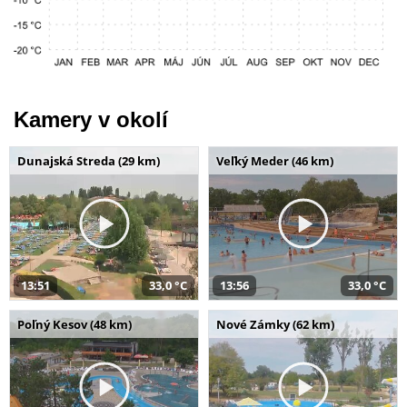
Kamery v okolí
Dunajská Streda (29 km)
Veľký Meder (46 km)
13:51
33,0 °C
13:56
33,0 °C
Poľný Kesov (48 km)
Nové Zámky (62 km)