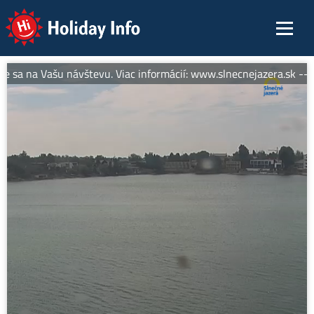
Holiday Info
e sa na Vašu návštevu. Viac informácií: www.slnecnejazera.sk -- S