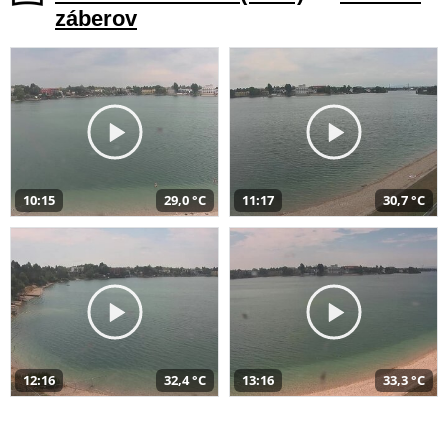
záberov
10:15
29,0 °C
11:17
30,7 °C
12:16
32,4 °C
13:16
33,3 °C