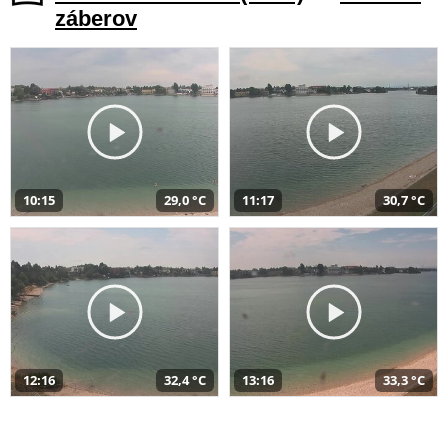
záberov
10:15
29,0 °C
11:17
30,7 °C
12:16
32,4 °C
13:16
33,3 °C