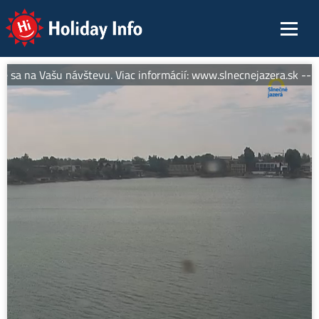
Holiday Info
 sa na Vašu návštevu. Viac informácií: www.slnecnejazera.sk -- Sl