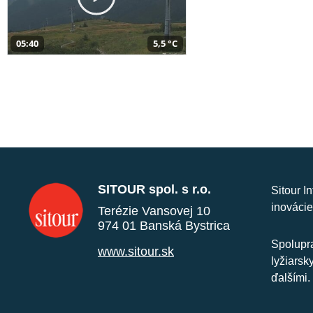
05:40
5,5 °C
SITOUR spol. s r.o.
Sitour I
inovácie
Terézie Vansovej 10
974 01 Banská Bystrica
Spolupra
www.sitour.sk
lyžiarsk
ďalšími.