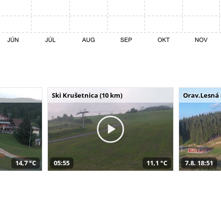
Ski Krušetnica (10 km)
Orav.Lesná 
14,7 °C
05:55
11,1 °C
7.8. 18:51