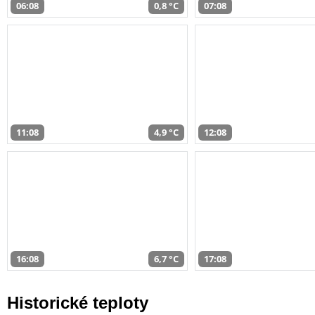
06:08
0,8 °C
07:08
11:08
4,9 °C
12:08
16:08
6,7 °C
17:08
Historické teploty