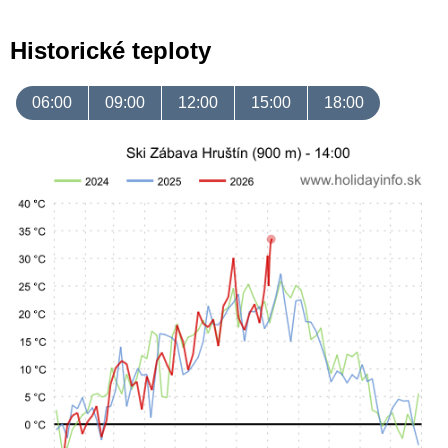
Historické teploty
06:00
09:00
12:00
15:00
18:00