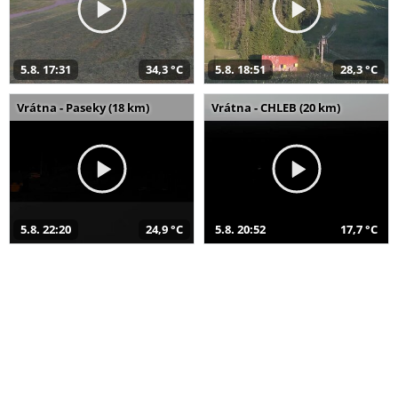
5.8. 17:31
34,3 °C
5.8. 18:51
28,3 °C
Vrátna - Paseky (18 km)
Vrátna - CHLEB (20 km)
5.8. 22:20
24,9 °C
5.8. 20:52
17,7 °C