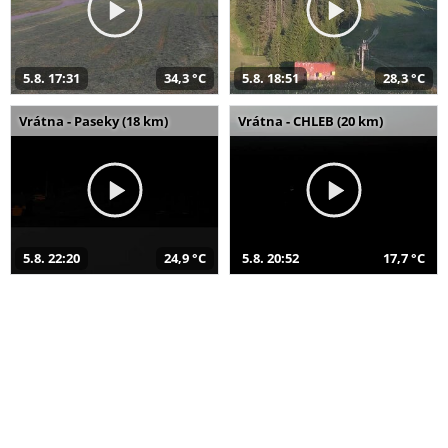
5.8. 17:31
34,3 °C
5.8. 18:51
28,3 °C
Vrátna - Paseky (18 km)
Vrátna - CHLEB (20 km)
5.8. 22:20
24,9 °C
5.8. 20:52
17,7 °C