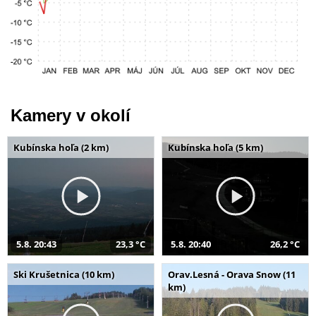
Kamery v okolí
Kubínska hoľa (2 km)
Kubínska hoľa (5 km)
5.8. 20:43
23,3 °C
5.8. 20:40
26,2 °C
Ski Krušetnica (10 km)
Orav.Lesná - Orava Snow (11
km)