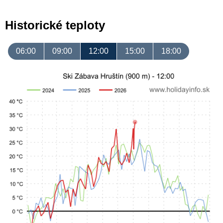
Historické teploty
06:00
09:00
12:00
15:00
18:00