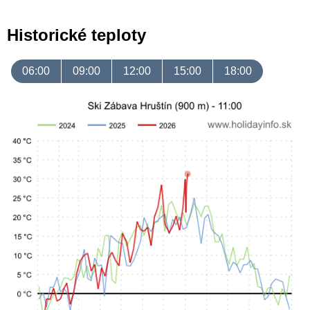
Historické teploty
06:00
09:00
12:00
15:00
18:00