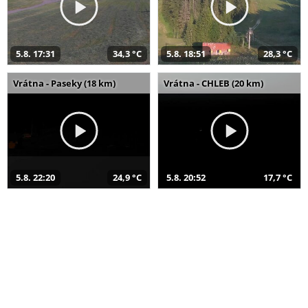
5.8. 17:31
34,3 °C
5.8. 18:51
28,3 °C
Vrátna - Paseky (18 km)
Vrátna - CHLEB (20 km)
5.8. 22:20
24,9 °C
5.8. 20:52
17,7 °C