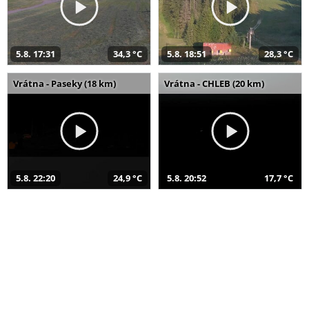
5.8. 17:31
34,3 °C
5.8. 18:51
28,3 °C
Vrátna - Paseky (18 km)
Vrátna - CHLEB (20 km)
5.8. 22:20
24,9 °C
5.8. 20:52
17,7 °C