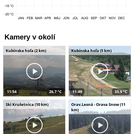
Kamery v okolí
Kubínska hoľa (2 km)
Kubínska hoľa (5 km)
11:54
26,7 °C
11:49
33,9 °C
Ski Krušetnica (10 km)
Orav.Lesná - Orava Snow (11
km)