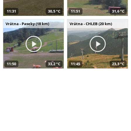
11:31
30,5 °C
11:51
31,6 °C
Vrátna - Paseky (18 km)
Vrátna - CHLEB (20 km)
11:50
33,2 °C
11:45
23,3 °C