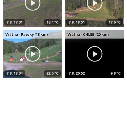
7.8. 17:31
18,4 °C
7.8. 18:51
17,6 °C
Vrátna - Paseky (18 km)
Vrátna - CHLEB (20 km)
7.8. 18:34
22,5 °C
7.8. 20:52
9,8 °C