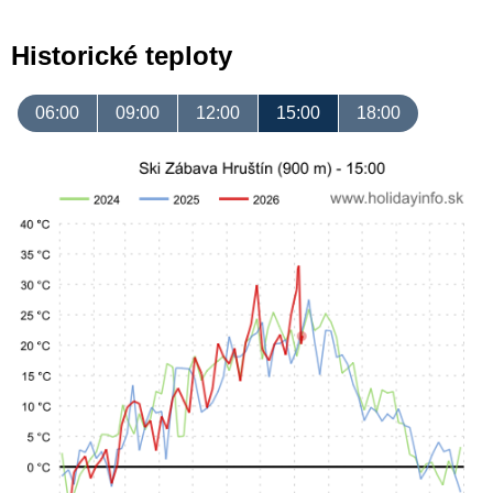
Historické teploty
06:00
09:00
12:00
15:00
18:00