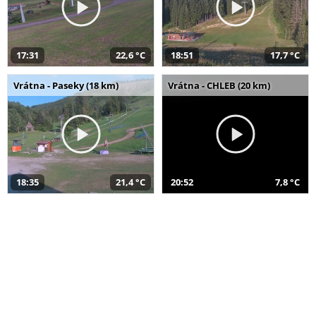
17:31
22,6 °C
18:51
17,7 °C
Vrátna - Paseky (18 km)
Vrátna - CHLEB (20 km)
18:35
21,4 °C
20:52
7,8 °C