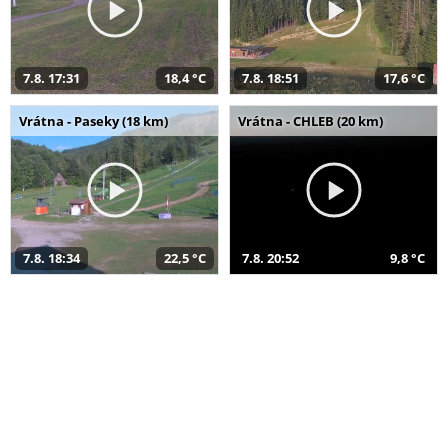
7.8. 17:31
18,4 °C
7.8. 18:51
17,6 °C
Vrátna - Paseky (18 km)
Vrátna - CHLEB (20 km)
7.8. 18:34
22,5 °C
7.8. 20:52
9,8 °C