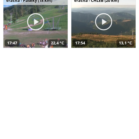
Vrátna - Paseky (18 km)
Vrátna - CHLEB (20 km)
17:47
22,4 °C
17:54
13,1 °C