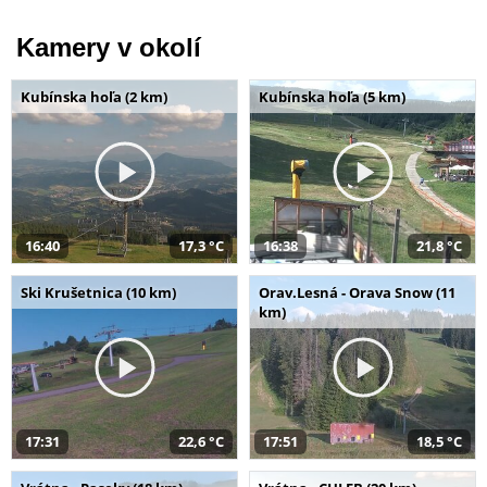
Kamery v okolí
Kubínska hoľa (2 km)
Kubínska hoľa (5 km)
16:40
17,3 °C
16:38
21,8 °C
Ski Krušetnica (10 km)
Orav.Lesná - Orava Snow (11
km)
17:31
22,6 °C
17:51
18,5 °C