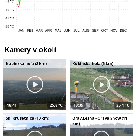
Kamery v okolí
Kubínska hoľa (2 km)
Kubínska hoľa (5 km)
18:41
25,8 °C
18:39
25,1 °C
Ski Krušetnica (10 km)
Orav.Lesná - Orava Snow (11
km)