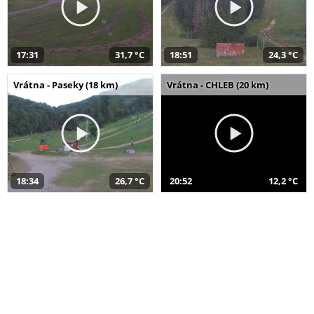
17:31
31,7 °C
18:51
24,3 °C
Vrátna - Paseky (18 km)
Vrátna - CHLEB (20 km)
18:34
26,7 °C
20:52
12,2 °C