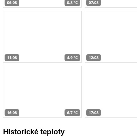
06:08
0,8 °C
07:08
11:08
4,9 °C
12:08
16:08
6,7 °C
17:08
Historické teploty