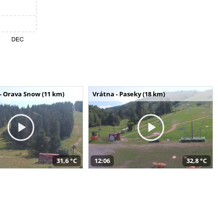
- Orava Snow (11 km)
Vrátna - Paseky (18 km)
31,6 °C
12:06
32,8 °C