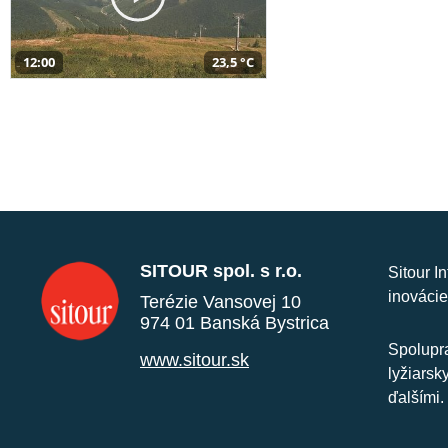
12:00
23,5 °C
SITOUR spol. s r.o.
Sitour I
inovácie
Terézie Vansovej 10
974 01 Banská Bystrica
Spolupra
www.sitour.sk
lyžiarsk
ďalšími.