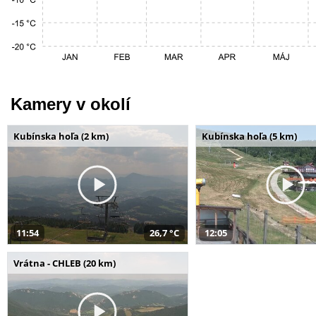
Kamery v okolí
Kubínska hoľa (2 km)
Kubínska hoľa (5 km)
11:54
26,7 °C
12:05
Vrátna - CHLEB (20 km)