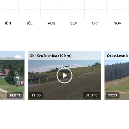
Ski Krušetnica (10 km)
Orav.Lesná 
34,0 °C
11:55
31,3 °C
11:51