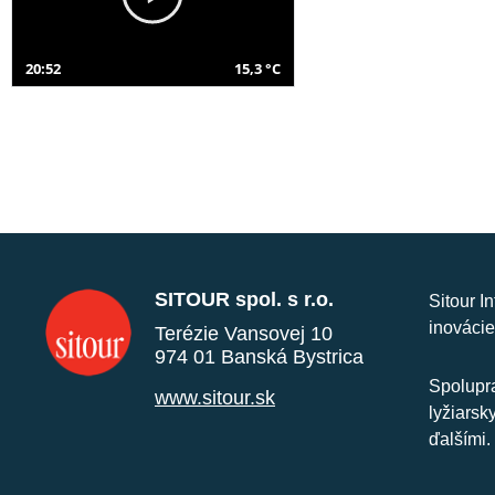
20:52
15,3 °C
SITOUR spol. s r.o.
Sitour I
inovácie
Terézie Vansovej 10
974 01 Banská Bystrica
Spolupra
www.sitour.sk
lyžiarsk
ďalšími.