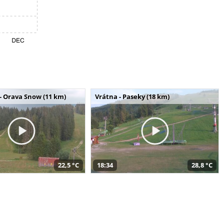
- Orava Snow (11 km)
Vrátna - Paseky (18 km)
22,5 °C
18:34
28,8 °C