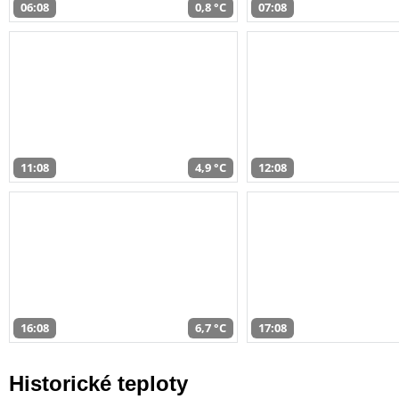
06:08
0,8 °C
07:08
11:08
4,9 °C
12:08
16:08
6,7 °C
17:08
Historické teploty