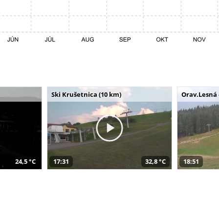
Ski Krušetnica (10 km)
Orav.Lesná 
24,5 °C
17:31
32,8 °C
18:51