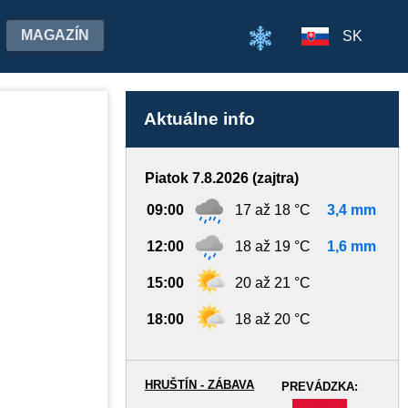
MAGAZÍN
SK
Aktuálne info
Piatok 7.8.2026 (zajtra)
09:00
17 až 18 °C
3,4 mm
12:00
18 až 19 °C
1,6 mm
15:00
20 až 21 °C
18:00
18 až 20 °C
HRUŠTÍN - ZÁBAVA
PREVÁDZKA:
-