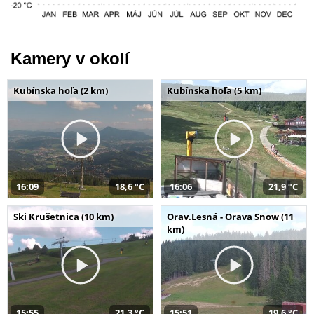
Kamery v okolí
Kubínska hoľa (2 km)
Kubínska hoľa (5 km)
16:09
18,6 °C
16:06
21,9 °C
Ski Krušetnica (10 km)
Orav.Lesná - Orava Snow (11
km)
15:55
21,3 °C
15:51
19,6 °C